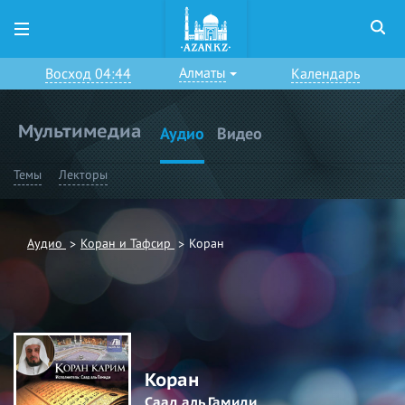
Алматы
Восход 04:44
Календарь
Мультимедиа
Аудио
Видео
Темы
Лекторы
Аудио
Коран и Тафсир
Коран
Коран
Саад аль Гамиди