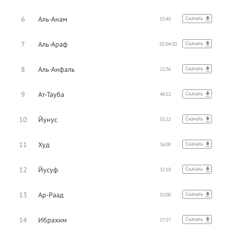
6
Аль-Анам
Скачать
55:40
7
Аль-Араф
Скачать
01:04:20
8
Аль-Анфаль
Скачать
22:36
9
Ат-Тауба
Скачать
48:52
10
Йунус
Скачать
35:22
11
Худ
Скачать
36:00
12
Йусуф
Скачать
32:18
13
Ар-Раад
Скачать
15:00
14
Ибрахим
Скачать
17:57