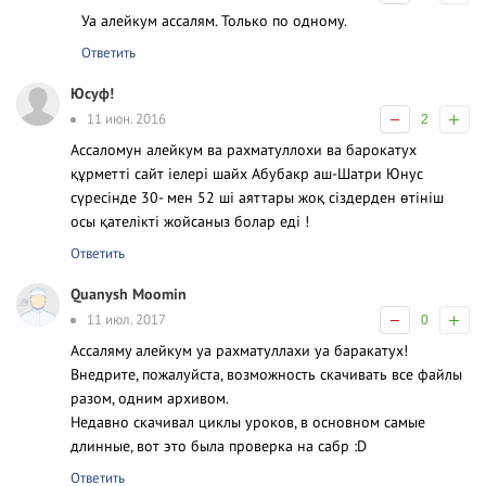
Уа алейкум ассалям. Только по одному.
Ответить
Юсуф!
11 июн. 2016
2
Ассаломун алейкум ва рахматуллохи ва барокатух
құрметті сайт іелері шайх Абубакр аш-Шатри Юнус
сүресінде 30- мен 52 ші аяттары жоқ сіздерден өтініш
осы қателікті жойсаныз болар еді !
Ответить
Quanysh Moomin
11 июл. 2017
0
Ассаляму алейкум уа рахматуллахи уа баракатух!
Внедрите, пожалуйста, возможность скачивать все файлы
разом, одним архивом.
Недавно скачивал циклы уроков, в основном самые
длинные, вот это была проверка на сабр :D
Ответить