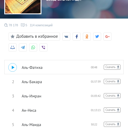
78 178
5
114 композиций
Добавить в избранное
1
Аль-Фатиха
Скачать
00:48
2
Аль-Бакара
Скачать
01:57:39
3
Аль-Имран
Скачать
01:05:42
4
Ан-Ниса
Скачать
01:13:13
5
Аль-Маида
Скачать
50:22