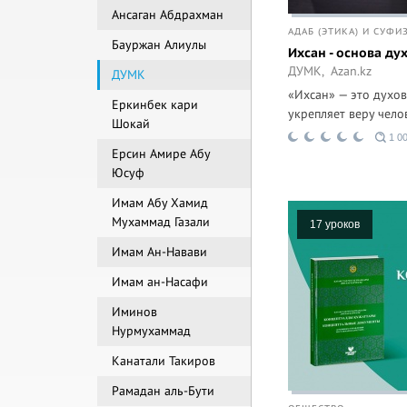
Ансаган Абдрахман
АДАБ (ЭТИКА) И СУФИ
Бауржан Алиулы
Ихсан - основа ду
ДУМК,
Azan.kz
ДУМК
«Ихсан» — это духов
Еркинбек кари
укрепляет веру челов
Шокай
1 00
Ерсин Амире Абу
Юсуф
Имам Абу Хамид
Мухаммад Газали
17 уроков
Имам Ан-Навави
Имам ан-Насафи
Иминов
Нурмухаммад
Канатали Такиров
Рамадан аль-Бути