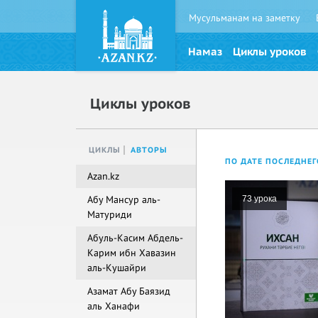
Мусульманам на заметку
Намаз
Циклы уроков
Циклы уроков
ЦИКЛЫ
АВТОРЫ
ПО ДАТЕ ПОСЛЕДНЕГ
Azan.kz
Абу Мансур аль-
73 урока
Матуриди
Абуль-Касим Абдель-
Карим ибн Хавазин
аль-Кушайри
Азамат Абу Баязид
аль Ханафи