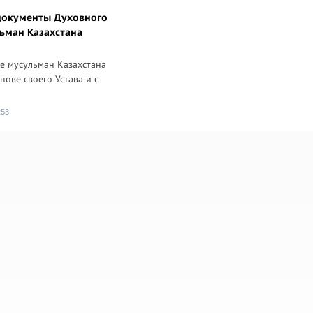
документы Духовного
ьман Казахстана
е мусульман Казахстана
снове своего Устава и с
253