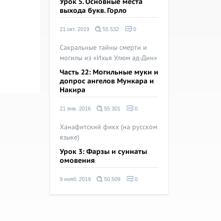
Урок 5. Основные места
выхода букв. Горло
21 окт. 2019
55 532
0
Сакральные тайны смерти и
могилы из «Ихья Улюм ад-Дин»
Часть 22: Могильные муки и
допрос ангелов Мункара и
Накира
21 янв. 2016
55 301
0
Ханафитский фикх (на русском
языке)
Урок 3: Фарзы и суннаты
омовения
9 нояб. 2019
50 509
0