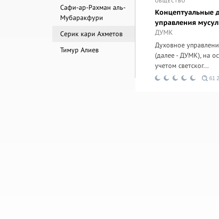
ОБЩЕСТВО
Сафи-ар-Рахман аль-
Концептуальные 
Мубаракфури
управления мусул
ДУМК
Серик кари Ахметов
Духовное управлени
Тимур Алиев
(далее - ДУМК), на о
учетом светског...
61 