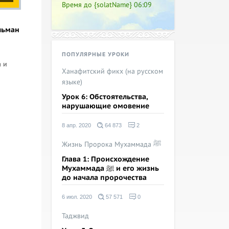
Время до {solatName}
06:09
льман
ПОПУЛЯРНЫЕ УРОКИ
 и
Ханафитский фикх (на русском
языке)
Урок 6: Обстоятельства,
нарушающие омовение
8 апр. 2020
64 873
2
Жизнь Пророка Мухаммада ﷺ
Глава 1: Происхождение
Мухаммада ﷺ и его жизнь
до начала пророчества
6 июл. 2020
57 571
0
Таджвид