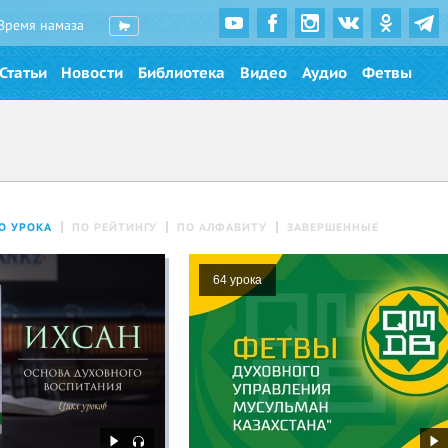
Время намаза
Статьи
Новости
Библиотека
Видео
Аудио
Фетвы
О УРОКА
ПО РЕЙТИНГУ
ПО АЛФАВИТУ
ЗАВЕРШЕННЫЕ
64 урока