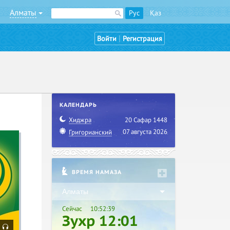
Алматы
Рус
Қаз
|
Войти
Регистрация
КАЛЕНДАРЬ
Хиджра
20 Сафар 1448
07 августа 2026
Григорианский
ВРЕМЯ НАМАЗА
Алматы
Сейчас
10:52:39
Зухр 12:01