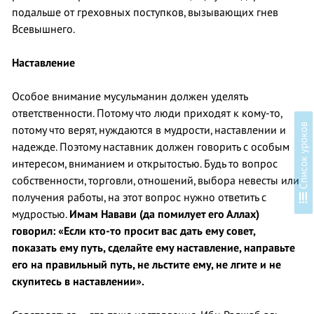
подальше от греховных поступков, вызывающих гнев
Всевышнего.
Наставление
Особое внимание мусульманин должен уделять
ответственности. Потому что люди приходят к кому-то,
в
потому что верят, нуждаются в мудрости, наставлении и
надежде. Поэтому наставник должен говорить с особым
интересом, вниманием и открытостью. Будь то вопрос
собственности, торговли, отношений, выбора невесты или
С
п
и
с
о
к
у
р
о
к
о
получения работы, на этот вопрос нужно ответить с
мудростью.
Имам Навави (да помилует его Аллах)
говорил: «Если кто-то просит вас дать ему совет,
показать ему путь, сделайте ему наставление, направьте
его на правильный путь, не льстите ему, не лгите и не
скупитесь в наставлении».