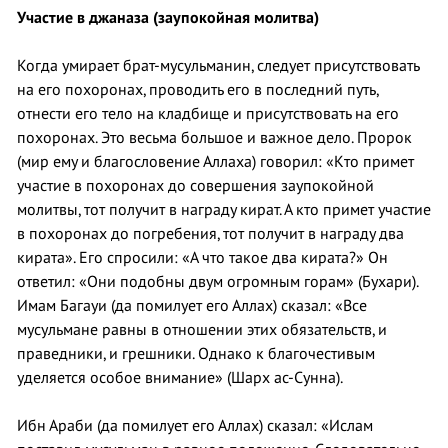
Участие в джаназа (заупокойная молитва)
Когда умирает брат-мусульманин, следует присутствовать
на его похоронах, проводить его в последний путь,
отнести его тело на кладбище и присутствовать на его
похоронах. Это весьма большое и важное дело. Пророк
(мир ему и благословение Аллаха) говорил: «Кто примет
участие в похоронах до совершения заупокойной
молитвы, тот получит в награду кират. А кто примет участие
в похоронах до погребения, тот получит в награду два
кирата». Его спросили: «А что такое два кирата?» Он
ответил: «Они подобны двум огромным горам» (Бухари).
Имам Багауи (да помилует его Аллах) сказал: «Все
мусульмане равны в отношении этих обязательств, и
праведники, и грешники. Однако к благочестивым
уделяется особое внимание» (Шарх ас-Сунна).
Ибн Араби (да помилует его Аллах) сказал: «Ислам