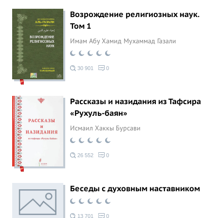
Возрождение религиозных наук.
Том 1
Имам Абу Хамид Мухаммад Газали
30 901
0
Рассказы и назидания из Тафсира
«Рухуль-баян»
Исмаил Хаккы Бурсави
26 552
0
Беседы с духовным наставником
13 701
0