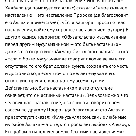
Советоваться — это тоже наставление. Ибн Раджаб аль-
Ханбали (да помилует его Аллах) сказал: «Самое сильное
наставление — это наставление Пророка (да благословит
его Аллах и приветствует): «Если ваш брат просит от вас
наставления, дайте ему хорошее наставление» (Бухари). В
другом хадисе говорится: «Обязательство мусульманина
перед другим мусульманином — это быть наставником
даже в его отсутствие» (Ахмад). Смысл этого хадиса таков:
«Если о брате-мусульманине говорят плохие вещи в его
отсутствие, то его брат должен суметь сохранить его честь
и достоинство, а если кто-то пожелает ему зла в его
отсутствие, препятствовать этому всеми путями.
Действительно, быть наставником в его отсутствие
означает, что он истинный наставник. Ведь возможно, что
человек дает наставление, а за спиной говорит о нем
совсем по-другому. Пророк (да благословит его Аллах и
приветствует) сказал: «Клянусь Аллахом, самые любимые
из рабов Аллаха — это те, кто проявляет любовь к Аллаху, к
Его рабам и наполняет землю благими наставлениями»