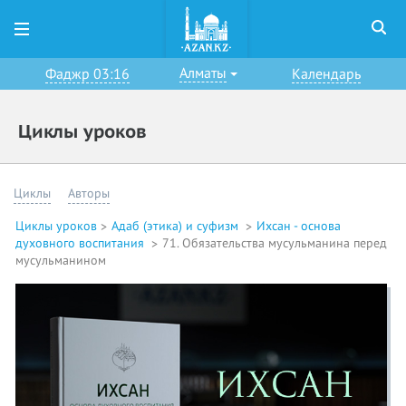
Алматы
Фаджр 03:16
Календарь
Циклы уроков
Циклы
Авторы
Циклы уроков
Адаб (этика) и суфизм
Ихсан - основа
духовного воспитания
71. Обязательства мусульманина перед
мусульманином