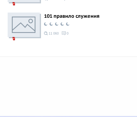
101 правило служения
11 060
0
© 2026 Azan.kz
Сайт: +7 (727) 385 02 95
Call-Center: +7 (707) 233-30-30
Мечеть: +7 (707) 939 77 80
WhatsApp: +7 (707) 662-65-61