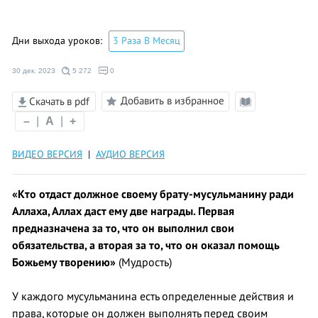
Дни выхода уроков:
3 Раза В Месяц
30 дек. 2023
5 272
0
Добавить в избранное
Скачать в pdf
Режим
–
|
A
|
+
чтения
ВИДЕО ВЕРСИЯ
|
АУДИО ВЕРСИЯ
«Кто отдаст должное своему брату-мусульманину ради
Аллаха,
Аллах даст ему две награды. Перв
ая
предназначен
а за то,
что он выполнил свои
обязательства,
а втор
ая за то, что он оказал помощь
Божьему творению»
(Мудрость)
У каждого мусульманина есть определенные действия и
права, которые он должен выполнять перед своим