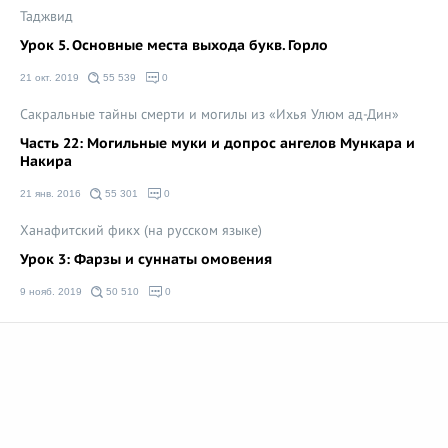
Таджвид
Урок 5. Основные места выхода букв. Горло
21 окт. 2019
55 539
0
Сакральные тайны смерти и могилы из «Ихья Улюм ад-Дин»
Часть 22: Могильные муки и допрос ангелов Мункара и
Накира
21 янв. 2016
55 301
0
Ханафитский фикх (на русском языке)
Урок 3: Фарзы и суннаты омовения
9 нояб. 2019
50 510
0