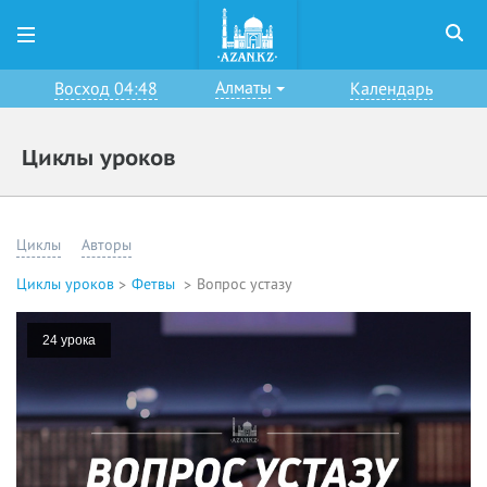
Алматы
Восход 04:48
Календарь
Циклы уроков
Циклы
Авторы
Циклы уроков
Фетвы
Вопрос устазу
24 урока