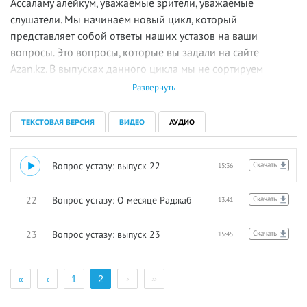
Ассаламу алейкум, уважаемые зрители, уважаемые
слушатели. Мы начинаем новый цикл, который
представляет собой ответы наших устазов на ваши
вопросы. Это вопросы, которые вы задали на сайте
Azan.kz. В выпусках данного цикла мы не сортируем
вопросы по категориям, а отвечаем практически подряд,
Развернуть
то есть в той последовательности, в которой они пришли.
ТЕКСТОВАЯ ВЕРСИЯ
ВИДЕО
АУДИО
21
Вопрос устазу: выпуск 22
Скачать
15:36
22
Вопрос устазу: О месяце Раджаб
Скачать
13:41
23
Вопрос устазу: выпуск 23
Скачать
15:45
›
»
«
‹
1
2