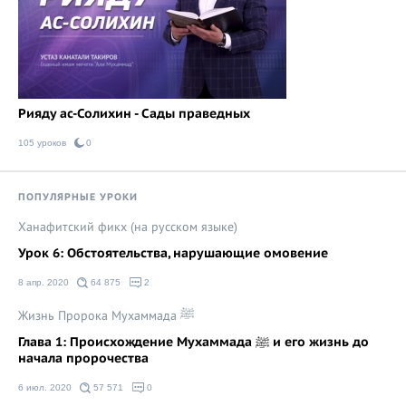
Рияду ас-Солихин - Сады праведных
105 уроков
0
ПОПУЛЯРНЫЕ УРОКИ
Ханафитский фикх (на русском языке)
Урок 6: Обстоятельства, нарушающие омовение
8 апр. 2020
64 875
2
Жизнь Пророка Мухаммада ﷺ
Глава 1: Происхождение Мухаммада ﷺ и его жизнь до
начала пророчества
6 июл. 2020
57 571
0