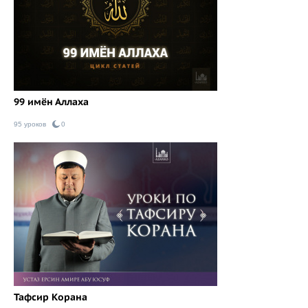
99 имён Аллаха
95 уроков
0
Тафсир Корана