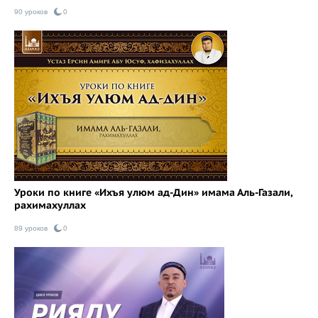
90 уроков
0
Уроки по книге «Ихъя улюм ад-Дин» имама Аль-Газали,
рахимахуллах
89 уроков
0