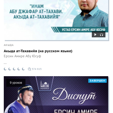
АКЫДА
Акыда ат-Тахавийя (на русском языке)
Ерсин Амире Абу Юсуф
...
574 615
ЗАВЕРШЕН
9 уроков