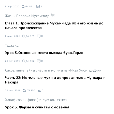
8 апр. 2020
64 871
2
Жизнь Пророка Мухаммада ﷺ
Глава 1: Происхождение Мухаммада ﷺ и его жизнь до
начала пророчества
6 июл. 2020
57 571
0
Таджвид
Урок 5. Основные места выхода букв. Горло
21 окт. 2019
55 532
0
Сакральные тайны смерти и могилы из «Ихья Улюм ад-Дин»
Часть 22: Могильные муки и допрос ангелов Мункара и
Накира
21 янв. 2016
55 300
0
Ханафитский фикх (на русском языке)
Урок 3: Фарзы и суннаты омовения