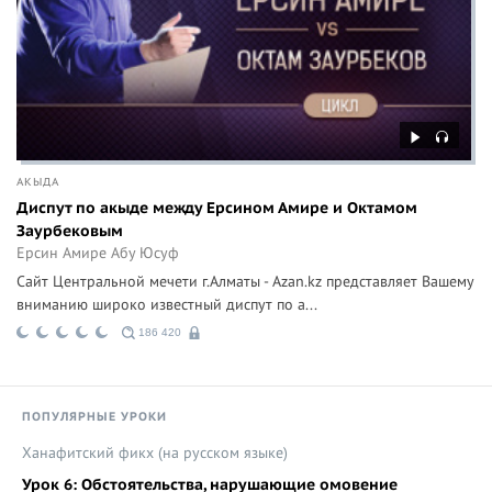
АКЫДА
Диспут по акыде между Ерсином Амире и Октамом
Заурбековым
Ерсин Амире Абу Юсуф
Сайт Центральной мечети г.Алматы - Azan.kz представляет Вашему
вниманию широко известный диспут по а...
186 420
ПОПУЛЯРНЫЕ УРОКИ
Ханафитский фикх (на русском языке)
Урок 6: Обстоятельства, нарушающие омовение