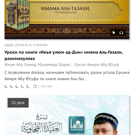
АДАБ (ЭТИКА) И СУФИЗМ
Уроки по книге «Ихъя улюм ад-Дин» имама Аль-Газали,
рахимахуллах
Имам Абу Хамид Мухаммад Газали ,
Ерсин Амире Абу Юсуф
С позволения Аллаха, начинаем публиковать уроки устаза Ерсина
Амире Абу Юсуфа по книге имама Аль-Газ...
1 472 362
31 урок