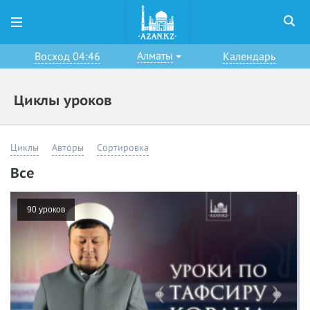
Алматы
Восход 04:46
Календарь
Циклы уроков
Циклы
Авторы
Сортировка
Все
90 уроков