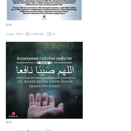
ДУА
2 июн. 2015
1 038 991
10
ДУА