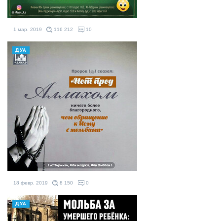
1 мар. 2019
116 212
10
ДУА
18 февр. 2019
8 150
0
ДУА