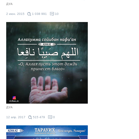
ДУА
2 июн. 2015
1 038 991
10
ДУА
12 апр. 2017
515 479
0