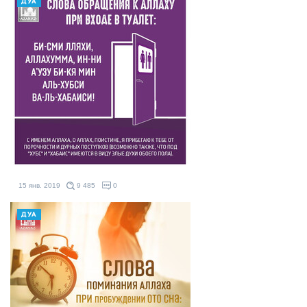
ДУА
15 янв. 2019
9 485
0
ДУА