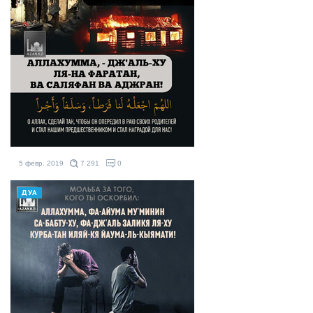
5 февр. 2019
7 291
0
ДУА