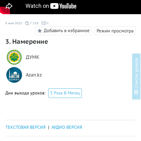
6 мая 2022
7 218
0
Добавить в избранное
Режим просмотра
3. Намерение
ДУМК
в
Azan.kz
С
п
и
с
о
к
у
р
о
к
о
Дни выхода уроков:
3 Раза В Месяц
ТЕКСТОВАЯ ВЕРСИЯ
|
АУДИО ВЕРСИЯ