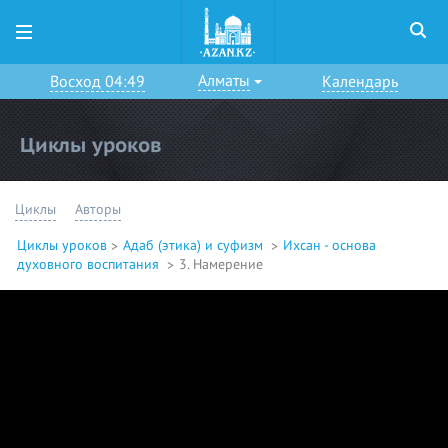
Алматы
Восход 04:49
Календарь
Циклы уроков
Циклы
Авторы
Циклы уроков
Адаб (этика) и суфизм
Ихсан - основа
духовного воспитания
3. Намерение