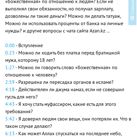
«божественная» по отношению к людям? Если не
выполнял свои обязанности, но получал зарплату,
дозволены ли такие деньги? Можно ли делать татуаж,
С
п
и
с
о
к
у
р
о
к
о
Можно ли использовать проценты от банка на личные
нужды? и другие вопросы с чата сайта Azan.kz …
0:00
- Вступление
0:23
- Можно ли ходить без платка перед братишкой
мужа, которому 18 лет?
1:27
- Можно ли говорить слово «божественная» по
отношению к человеку?
2:59
- Разрешена ли пересадка органов в исламе?
4:18
- Действителен ли джума намаз, если не совершил
гусль для него?
4:43
- Я хочу стать муфассиром, какие есть для этого
требования?
5:42
- Я доверил людям свои вещи, они потеряли их. Что в
таком случае делают?
6:13
- Как может Аллах спускаться на последнее небо,