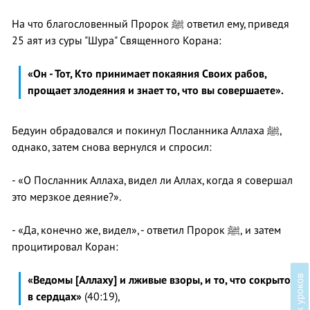
На что благословенный Пророк ﷺ ответил ему, приведя
25 аят из суры "Шура" Священного Корана:
«Он - Тот, Кто принимает покаяния Своих рабов,
прощает злодеяния и знает то, что вы совершаете».
Бедуин обрадовался и покинул Посланника Аллаха ﷺ,
однако, затем снова вернулся и спросил:
- «О Посланник Аллаха, видел ли Аллах, когда я совершал
это мерзкое деяние?».
- «Да, конечно же, видел», - ответил Пророк ﷺ, и затем
процитировал Коран:
в
«Ведомы [Аллаху] и лживые взоры, и то, что сокрыто
в сердцах»
(40:19),