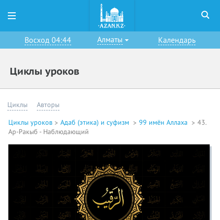
Алматы
Восход 04:44
Календарь
Циклы уроков
Циклы
Авторы
Циклы уроков
Адаб (этика) и суфизм
99 имён Аллаха
43.
Ар-Ракыб - Наблюдающий