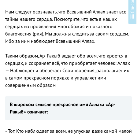
Нам следует осознавать, что Всевышний Аллах знает все
С
п
и
с
о
к
у
р
о
к
о
тайны нашего сердца. Посмотрите, что есть в наших
сердцах из проявления многобожия и показного
благочестия (рия). Мы должны следить за своим сердцем.
Ибо за ним наблюдает Всевышний Аллах.
Таким образом, Ар-Ракыб ведает обо всём, что кроется в
сердцах, и сохраняет всё, что приобретает человек: Аллах
— Наблюдает и оберегает Свои творения, располагает их
в самом прекрасном порядке и управляет ими
совершенным образом
В широком смысле прекрасное имя Аллаха «Ар-
Ракыб» означает:
- Тот, Кто наблюдает за всем, не упуская даже самой малой