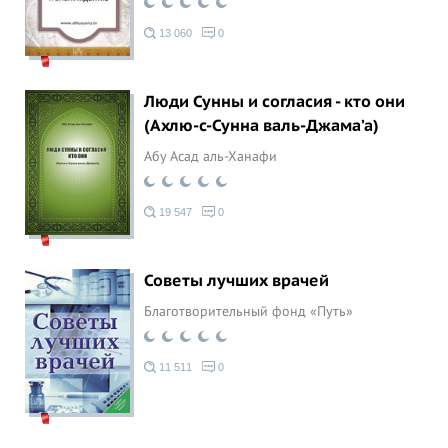
13 060
0
Люди Сунны и согласия - кто они
(Ахлю-с-Сунна валь-Джама’а)
Абу Асад аль-Ханафи
19 547
0
Советы лучших врачей
Благотворительный фонд «Путь»
11 511
0