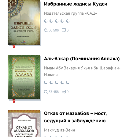
Избранные хадисы Кудси
Издательская группа «САД»
30 506
0
Аль-Азкар (Поминания Аллаха)
Имам Абу Закария Яхья ибн Шараф ан-
Навави
37 458
0
Отказ от мазхабов – мост,
ведущий к заблуждению
Махмуд аз-Зейн