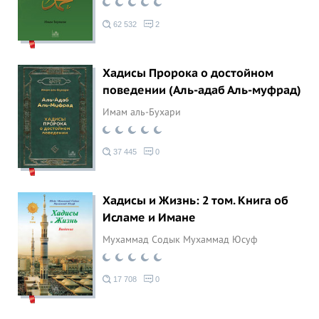
62 532
2
Хадисы Пророка о достойном
поведении (Аль-адаб Аль-муфрад)
Имам аль-Бухари
37 445
0
Хадисы и Жизнь: 2 том. Книга об
Исламе и Имане
Мухаммад Содык Мухаммад Юсуф
17 708
0