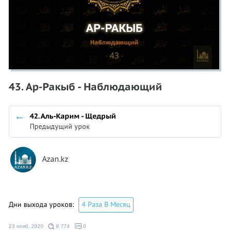
43. Ар-Ракыб - Наблюдающий
42. Аль-Карим - Щедрый
Предыдущий урок
Azan.kz
Дни выхода уроков:
4 Раза В Месяц
23 нояб. 2020
8 774
0