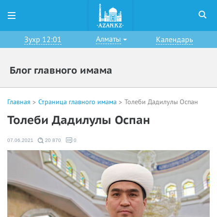
Алматы
Зухр 12:01
Календарь
Блог главного имама
Главная
Страница главного имама
Толеби Дадилулы Оспан
Толеби Дадилулы Оспан
07.06.2021
20 870
0