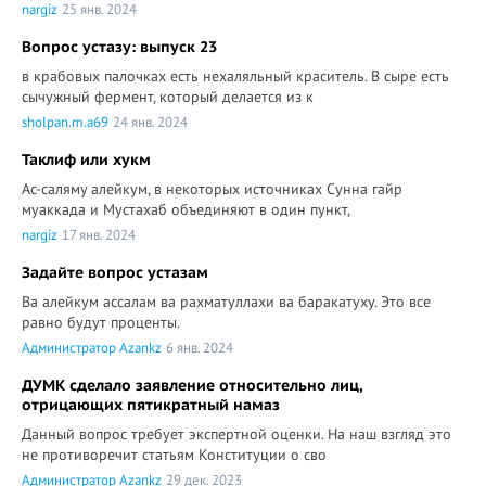
nargiz
25 янв. 2024
Вопрос устазу: выпуск 23
в крабовых палочках есть нехаляльный краситель. В сыре есть
сычужный фермент, который делается из к
sholpan.m.a69
24 янв. 2024
Таклиф или хукм
Ас-саляму алейкум, в некоторых источниках Сунна гайр
муаккада и Мустахаб объединяют в один пункт,
nargiz
17 янв. 2024
Задайте вопрос устазам
Ва алейкум ассалам ва рахматуллахи ва баракатуху. Это все
равно будут проценты.
Администратор Azankz
6 янв. 2024
ДУМК сделало заявление относительно лиц,
отрицающих пятикратный намаз
Данный вопрос требует экспертной оценки. На наш взгляд это
не противоречит статьям Конституции о сво
Администратор Azankz
29 дек. 2023