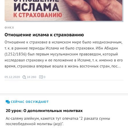
ФИКХ
Отношение ислама к страхованию
Отношение к страховке в исламском мире было неоднозначным,
т. к. в ранние периоды Ислама не было страховки. Ибн Абидин
(1252/1836) был первым мусульманским правоведом, который
исследовал страховку и ее положение в Исламе, т. к. именно в его
время, страховка впервые вошла в жизнь восточных стран, пос...
05.12.2020
16 260
0
СЕЙЧАС ОБСУЖДАЮТ
20 урок: О дополнительных молитвах
Ас-саляму алейкум, кажется тут опечатка "2 ракаата сунны
послеобеденной молитвы (аср)".