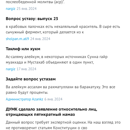
послеобеденной молитвы (аср)".
nargiz
25 янв. 2024
Вопрос устазу: выпуск 23
в крабовых палочках есть нехаляльный краситель. В сыре есть
сычужный фермент, который делается из к
sholpan.m.a69
24 янв. 2024
Таклиф или хукм
Ас-саляму алейкум, в некоторых источниках Сунна гайр
муаккада и Мустахаб объединяют в один пункт,
nargiz
17 янв. 2024
Задайте вопрос устазам
Ва алейкум ассалам ва рахматуллахи ва баракатуху. Это все
равно будут проценты.
Администратор Azankz
6 янв. 2024
ДУМК сделало заявление относительно лиц,
отрицающих пятикратный намаз
Данный вопрос требует экспертной оценки. На наш взгляд это
не противоречит статьям Конституции о сво