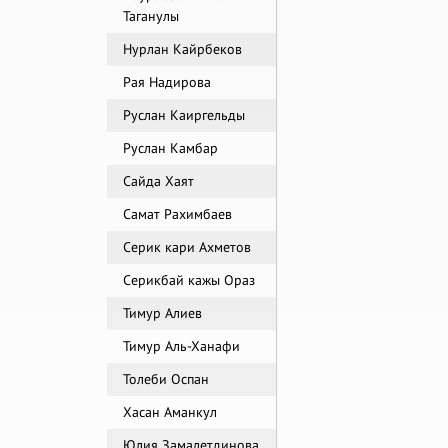
Таганулы
Нурлан Кайрбеков
Рая Надирова
Руслан Каиргельды
Руслан Камбар
Сайда Хаят
Самат Рахимбаев
Серик кари Ахметов
Серикбай кажы Ораз
Тимур Алиев
Тимур Аль-Ханафи
Толеби Оспан
Хасан Аманкул
Юлия Замалетдинова