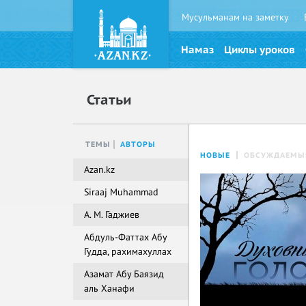
Мусульманам на заметку
Намаз
Циклы уроков
Статьи
ТЕМЫ
АВТОРЫ
НОВЫЕ
ОБСУЖДАЕМЫ
Azan.kz
Siraaj Muhammad
А. М. Гаджиев
Абдуль-Фаттах Абу
Гудда, рахимахуллах
Азамат Абу Баязид
аль Ханафи