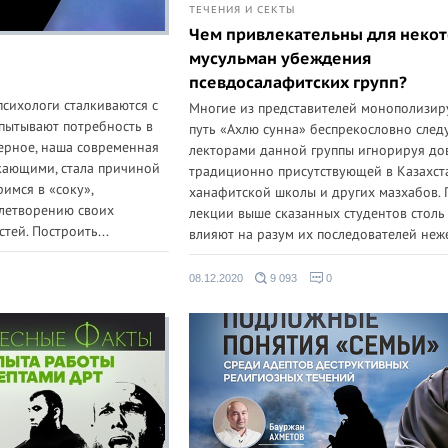
ТЕЧЕНИЯ И СЕКТЫ
Чем привлекательны для неко
мусульман убеждения
псевдосалафитских групп?
психологи сталкиваются с
Многие из представителей монополизи
спытывают потребность в
путь «Ахлю сунна» беспрекословно след
ерное, наша современная
лекторами данной группы игнорируя д
екающими, стала причиной
традиционно присутствующей в Казахст
римся в «соку»,
ханафитской школы и других мазхабов. 
летворению своих
лекции выше сказанных студентов столь
тей. Построить...
влияют на разум их последователей неже
08.12.2020
9 093
0