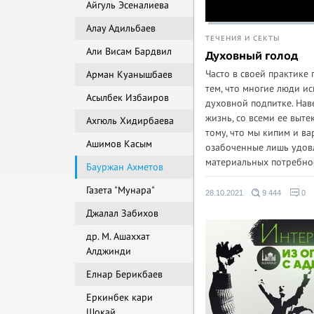
Айгуль Эсеналиева
Алау Адильбаев
ТЕЧЕНИЯ И СЕКТЫ
Али Висам Бардвил
Духовный голод
Часто в своей практике 
Арман Куанышбаев
тем, что многие люди и
Асылбек Избаиров
духовной подпитке. Нав
жизнь, со всеми ее выт
Ахгюль Хидирбаева
тому, что мы кипим и ва
Ашимов Касым
озабоченные лишь удов
материальных потребнос
Бауржан Ахметов
Газета "Мунара"
28.10.2021
9 444
0
Джалал Забихов
др. M. Ашаххат
Алджинди
Елнар Берикбаев
Еркинбек кари
Шокай