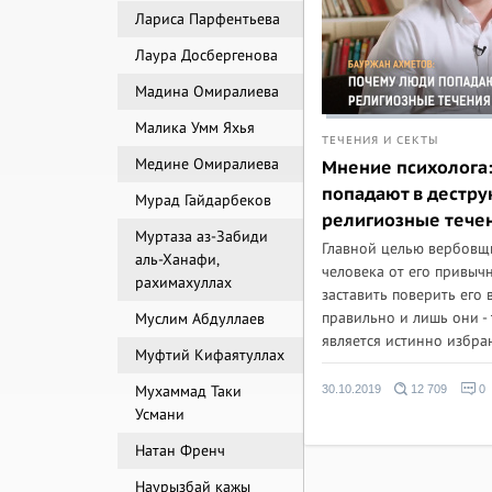
Лариса Парфентьева
Лаура Досбергенова
Мадина Омиралиева
Малика Умм Яхья
ТЕЧЕНИЯ И СЕКТЫ
Медине Омиралиева
Мнение психолога
попадают в дестр
Мурад Гайдарбеков
религиозные тече
Муртаза аз-Забиди
Главной целью вербовщи
аль-Ханафи,
человека от его привыч
рахимахуллах
заставить поверить его в
правильно и лишь они - 
Муслим Абдуллаев
является истинно избран
Муфтий Кифаятуллах
Мухаммад Таки
30.10.2019
12 709
0
Усмани
Натан Френч
Наурызбай кажы