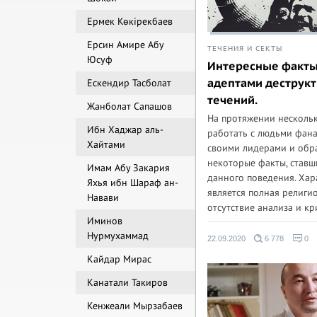
Ермек Көкірекбаев
Ерсин Амире Абу
ТЕЧЕНИЯ И СЕКТЫ
Юсуф
Интересные факты 
Ескендир Тасболат
адептами деструк
течений.
Жанболат Сапашов
На протяжении нескольк
Ибн Хаджар аль-
работать с людьми фан
Хайтами
своими лидерами и обр
некоторые факты, став
Имам Абу Закария
данного поведения. Хар
Яхья ибн Шараф ан-
является полная религи
Навави
отсутствие анализа и кр
Иминов
Нурмухаммад
22.09.2020
6 778
0
Кайдар Мирас
Канатали Такиров
Кенжеали Мырзабаев