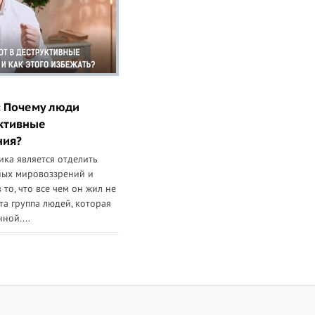
: Почему люди
уктивные
ния?
ка является отделить
ных мировоззрений и
 то, что все чем он жил не
та группа людей, которая
ной....