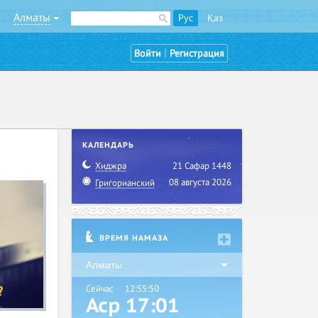
Алматы
Рус
Қаз
|
Войти
Регистрация
КАЛЕНДАРЬ
Хиджра
21 Сафар 1448
08 августа 2026
Григорианский
ВРЕМЯ НАМАЗА
Алматы
Сейчас
12:55:51
Аср 17:01