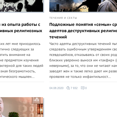
ТЕЧЕНИЯ И СЕКТЫ
из опыта работы с
Подложные понятия «семьи» с
тивных религиозных
адептов деструктивных религи
течений
их лет мне приходилось
Часто адепты деструктивных течений пы
атично следующих за
следовать ошибочным утверждениям св
атить внимание на
псевдошейхов, отказываясь от своих ро
шие предметом изучения
близких уверенно вынося им «такфир» 
актерной для таких людей
неверными), за то, что они не читают нам
озная безграмотность,
заводят жен и также легко дают им разв
итического мышлен...
проявляя не только инфантильност...
04.08.2020
7 932
0