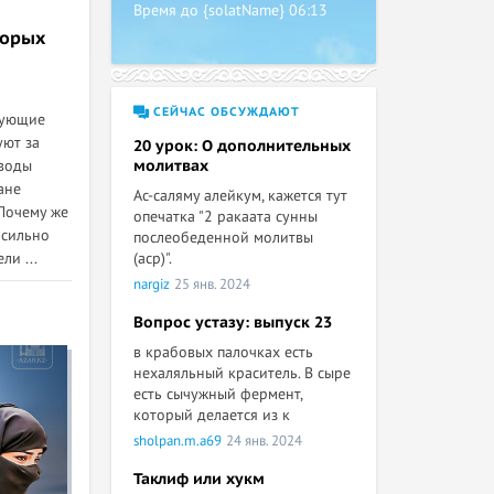
Время до {solatName}
06:13
торых
СЕЙЧАС ОБСУЖДАЮТ
рующие
уют за
20 урок: О дополнительных
оводы
молитвах
ане
Ас-саляму алейкум, кажется тут
Почему же
опечатка "2 ракаата сунны
 сильно
послеобеденной молитвы
ли ...
(аср)".
nargiz
25 янв. 2024
Вопрос устазу: выпуск 23
в крабовых палочках есть
нехаляльный краситель. В сыре
есть сычужный фермент,
который делается из к
sholpan.m.a69
24 янв. 2024
Таклиф или хукм