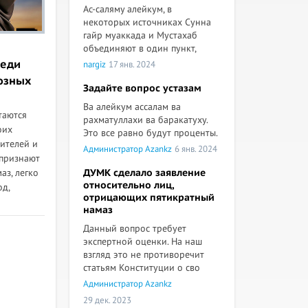
Ас-саляму алейкум, в
некоторых источниках Сунна
гайр муаккада и Мустахаб
объединяют в один пункт,
реди
nargiz
17 янв. 2024
озных
Задайте вопрос устазам
Ва алейкум ассалам ва
таются
рахматуллахи ва баракатуху.
оих
Это все равно будут проценты.
дителей и
Администратор Azankz
6 янв. 2024
(признают
аз, легко
ДУМК сделало заявление
относительно лиц,
од,
отрицающих пятикратный
намаз
Данный вопрос требует
экспертной оценки. На наш
взгляд это не противоречит
статьям Конституции о сво
Администратор Azankz
29 дек. 2023