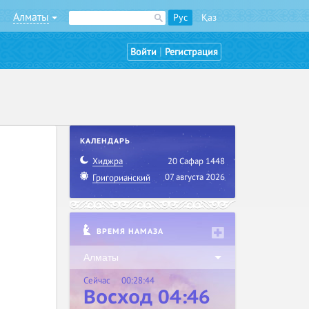
Алматы
Рус
Қаз
|
Войти
Регистрация
КАЛЕНДАРЬ
Хиджра
20 Сафар 1448
07 августа 2026
Григорианский
ВРЕМЯ НАМАЗА
Алматы
Сейчас
00:28:45
Восход 04:46