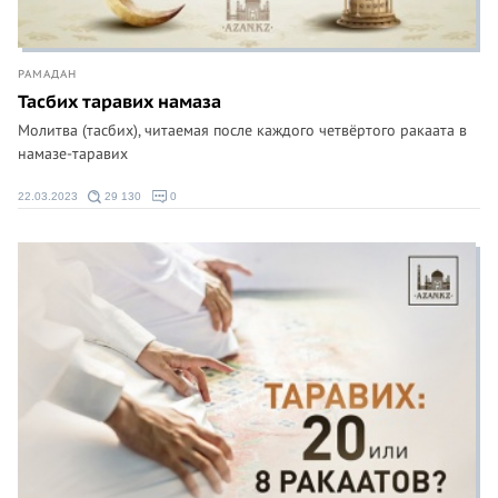
РАМАДАН
Тасбих таравих намаза
Молитва (тасбих), читаемая после каждого четвёртого ракаата в
намазе-таравих
22.03.2023
29 130
0