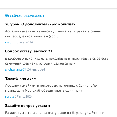
СЕЙЧАС ОБСУЖДАЮТ
20 урок: О дополнительных молитвах
Ас-саляму алейкум, кажется тут опечатка "2 ракаата сунны
послеобеденной молитвы (аср)".
nargiz
25 янв. 2024
Вопрос устазу: выпуск 23
в крабовых палочках есть нехаляльный краситель. В сыре есть
сычужный фермент, который делается из к
sholpan.m.a69
24 янв. 2024
Таклиф или хукм
Ас-саляму алейкум, в некоторых источниках Сунна гайр
муаккада и Мустахаб объединяют в один пункт,
nargiz
17 янв. 2024
Задайте вопрос устазам
Ва алейкум ассалам ва рахматуллахи ва баракатуху. Это все