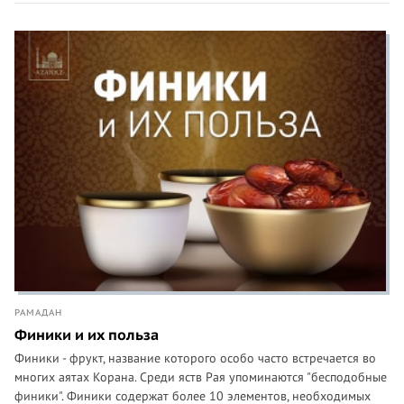
РАМАДАН
Финики и их польза
Финики - фрукт, название которого особо часто встречается во
многих аятах Корана. Среди яств Рая упоминаются "бесподобные
финики". Финики содержат более 10 элементов, необходимых