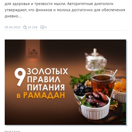
для здоровья и трезвости мысли. Авторитетные диетологи
утверждают, что фиников и молока достаточно для обеспечения
дневно...
05.04.2022
10 218
0
РАМАДАН