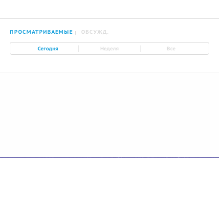
ПРОСМАТРИВАЕМЫЕ
ОБСУЖД.
|
|
Сегодня
Неделя
Все
© 2026 Azan.kz
Сайт: +7 (727) 385 02 95
Call-Center: +7 (707) 233-30-30
Мечеть: +7 (707) 939 77 80
WhatsApp: +7 (707) 662-65-61