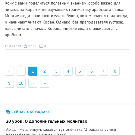
Хочу с вами поделиться полезным знанием, особо важно для
читающих Коран и не изучавших грамматику арабского языка.
Многие люди начинают изучать буквы, потом правила таджвида,
и начинают читают Коран. Однако, без преподавателя (устаза),
начав читать с начала Корана, многие люди сталкиваются с
проблем...
25.04.2023
5 146
0
«
‹
1
2
3
4
5
6
7
8
9
10
›
»
СЕЙЧАС ОБСУЖДАЮТ
20 урок: О дополнительных молитвах
Ас-саляму алейкум, кажется тут опечатка "2 ракаата сунны