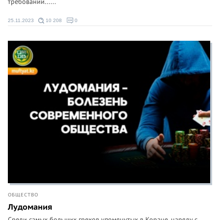
требований......
25.11.2023
10 208
0
ОБЩЕСТВО
Лудомания
Среди самых больших грехов упомянутых в Коране, наряду с