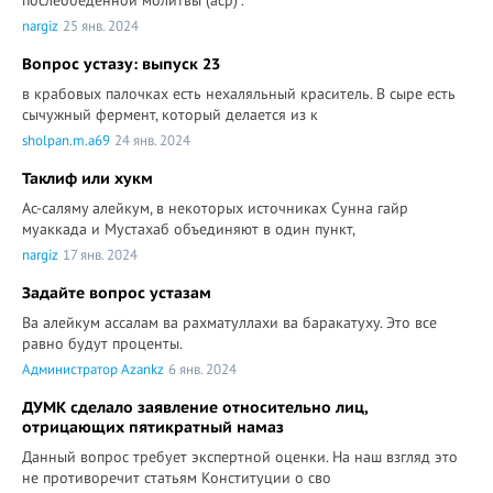
послеобеденной молитвы (аср)".
nargiz
25 янв. 2024
Вопрос устазу: выпуск 23
в крабовых палочках есть нехаляльный краситель. В сыре есть
сычужный фермент, который делается из к
sholpan.m.a69
24 янв. 2024
Таклиф или хукм
Ас-саляму алейкум, в некоторых источниках Сунна гайр
муаккада и Мустахаб объединяют в один пункт,
nargiz
17 янв. 2024
Задайте вопрос устазам
Ва алейкум ассалам ва рахматуллахи ва баракатуху. Это все
равно будут проценты.
Администратор Azankz
6 янв. 2024
ДУМК сделало заявление относительно лиц,
отрицающих пятикратный намаз
Данный вопрос требует экспертной оценки. На наш взгляд это
не противоречит статьям Конституции о сво