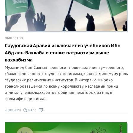
ОБЩЕСТВО
Саудовская Аравия исключает из учебников Ибн
Абд аль-Ваххаба и ставит патриотизм выше
ваххабизма
Мухаммед бин Салман привносит новое видение «умеренного,
сбалансированного» саудовского ислама, сводя к минимуму роль
саудовских религиозных институтов. В интервью, широко
транслировавшемся по всему королевству, наследный принц
отчитал ученых-ваххабитов, обвинив некоторых из них в
фальсификации исла...
20.09.2023
8 477
0